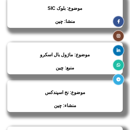
موضوع: بلوک SIC
Facebook
منشا: چین
Instagram
linkedin
موضوع: ماژول بال اسکرو
WhatsApp
منبع: چین
Telegram
موضوع: نخ اسپندکس
منشاء: چین