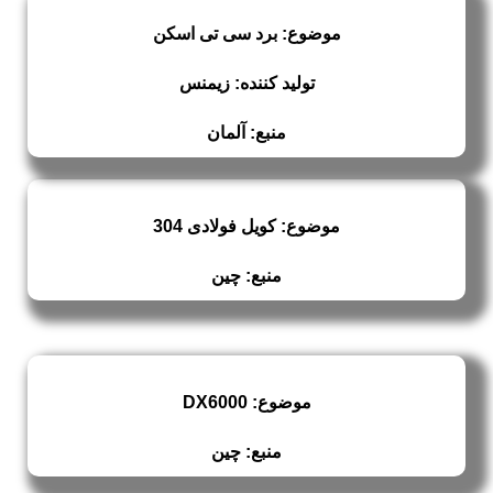
موضوع: برد سی تی اسکن
تولید کننده: زیمنس
منبع: آلمان
موضوع: کویل فولادی 304
منبع: چین
موضوع: DX6000
منبع: چین