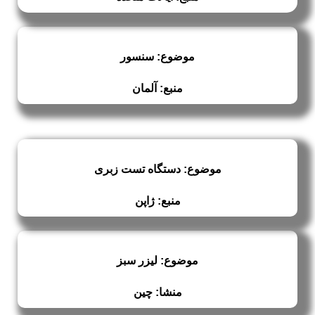
موضوع: سنسور
منبع: آلمان
موضوع: دستگاه تست زبری
منبع: ژاپن
موضوع: لیزر سبز
منشا: چین