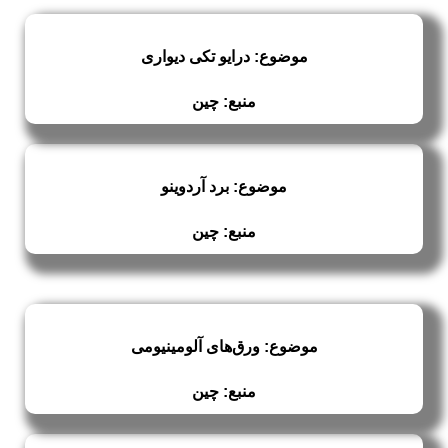
موضوع: درایو تکی دیواری
منبع: چین
موضوع: برد آردوینو
منبع: چین
موضوع: ورق‌های آلومینیومی
منبع: چین